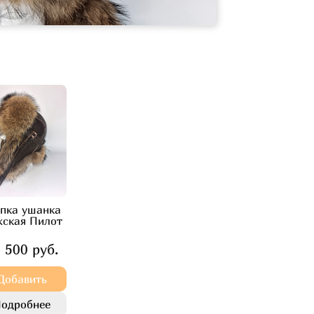
пка ушанка
жская Пилот
 500 руб.
Добавить
одробнее