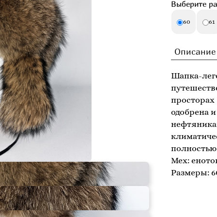
Выберите ра
60
61
Описание
Шапка-лег
путешеств
просторах 
одобрена и
нефтяника
климатичес
полностью 
Мех: еното
Размеры: 60,