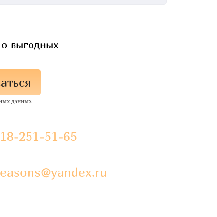
 о выгодных
аться
ных данных.
918-251-51-65
easons@yandex.ru